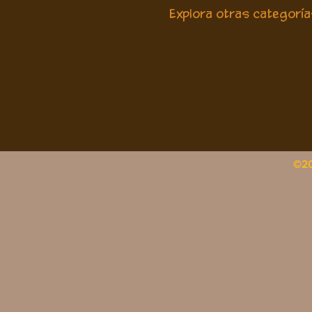
Explora otras categoría
HerrAardy
Naop [Anything]
Tolok
©2