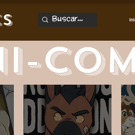
cs
Ini
NI-COM