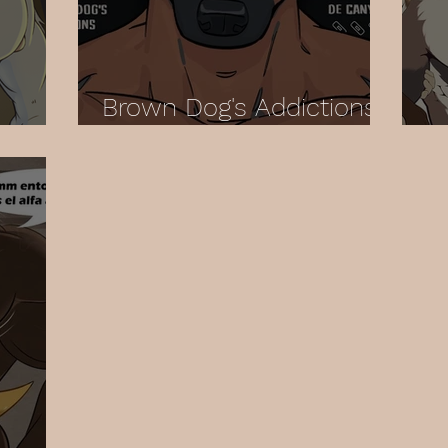
Brown Dog's Addictions
[Español]
F