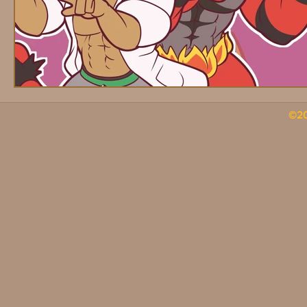
HerrAardy
Naop [Anything]
Tolok
©2