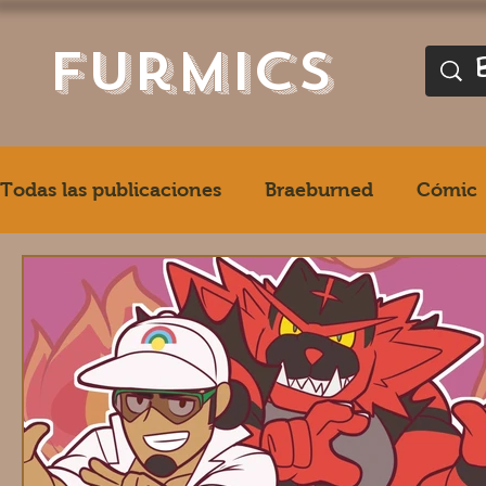
furmics
Todas las publicaciones
Braeburned
Cómic
Zaush (Adam Wan)
Juano
Gabshiba
Takemoto
Sigma X
Repzzmonster
Cooner
Agitype01
Sollyz
NaruEver