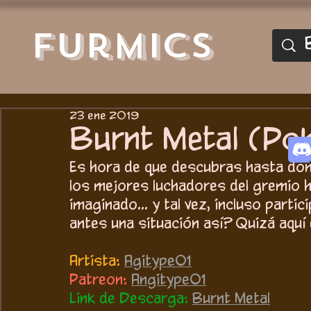
furmics
23 ene 2019
Burnt Metal (Po
Es hora de que descubras hasta dond
los mejores luchadores del gremio 
imaginado... y tal vez, incluso parti
antes una situación así? Quizá aquí
Artista:
Agitype01
Patreon:
Angitype01
Link de Descarga:
Burnt Metal