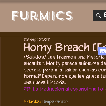
furmics
23 sept 2022
Horny Breach [E
¡Saludos! Les traemos una historia
encantar, Monty parece animarse de
secreto para ir a saldar cuentas co
forma? Esperamos que les guste ta
una nueva historia. 
PD: La traducción al español fue tota
Artista:
Uniparasite