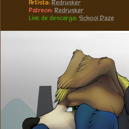
Artista:
Redrusker
Patreon:
Redrusker
Link de descarga:
School Daze