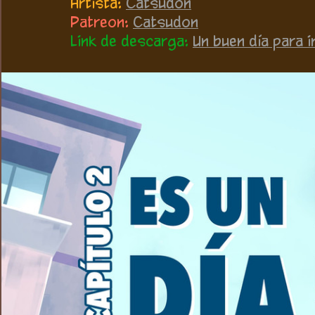
Artista: 
Catsudon
Patreon:
Catsudon
Link de descarga: 
Un buen día para i